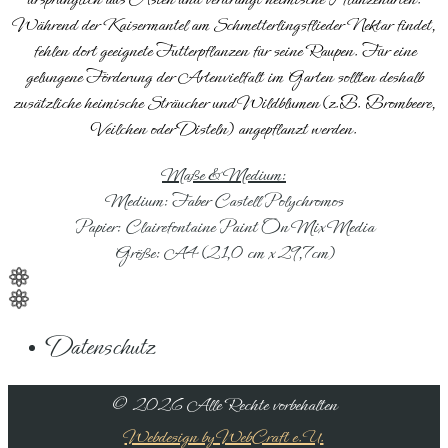
Während der Kaisermantel am Schmetterlingsflieder Nektar findet,
fehlen dort geeignete Futterpflanzen für seine Raupen. Für eine
gelungene Förderung der Artenvielfalt im Garten sollten deshalb
zusätzliche heimische Sträucher und Wildblumen (z.B. Brombeere,
Veilchen oder Disteln) angepflanzt werden.
Maße & Medium:
Medium: Faber Castell Polychromos
Papier: Clairefontaine Paint On Mix Media
Größe: A4 (21,0 cm x 29,7cm)
Datenschutz
©
2026 Alle Rechte vorbehalten
Webdesign by WebCraft e.U.