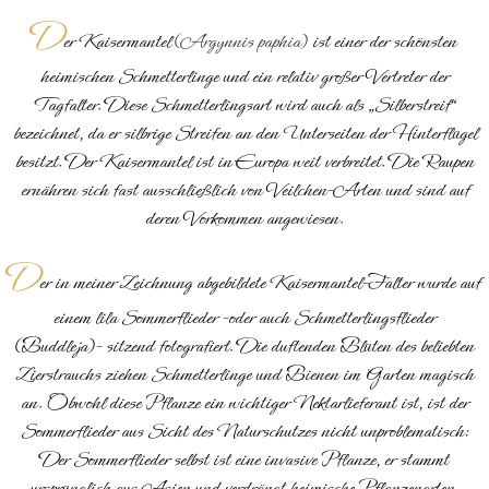
D
er Kaisermantel
(Argynnis paphia)
ist einer der schönsten
heimischen Schmetterlinge und ein relativ großer Vertreter der
Tagfalter. Diese Schmetterlingsart wird auch als „Silberstreif“
bezeichnet, da er silbrige Streifen an den Unterseiten der Hinterflügel
besitzt. Der Kaisermantel ist in Europa weit verbreitet. Die Raupen
ernähren sich fast ausschließlich von Veilchen-Arten und sind auf
deren Vorkommen angewiesen.
D
er in meiner Zeichnung abgebildete Kaisermantel-Falter wurde auf
einem lila Sommerflieder -oder auch Schmetterlingsflieder
(Buddleja)- sitzend fotografiert. Die duftenden Blüten des beliebten
Zierstrauchs ziehen Schmetterlinge und Bienen im Garten magisch
an. Obwohl diese Pflanze ein wichtiger Nektarlieferant ist, ist der
Sommerflieder aus Sicht des Naturschutzes nicht unproblematisch:
Der Sommerflieder selbst ist eine invasive Pflanze, er stammt
ursprünglich aus Asien und verdrängt heimische Pflanzenarten.