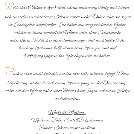
R
otfüchse
(
Vulpes vulpes
)
sind extrem anpassungsfähig und fühlen
sich in vielen verschiedenen Lebensräumen wohl. Daher sind sie sogar
im Stadtgebiet anzutreffen. Sie haben ein ausgezeichnetes Gehör,
welches es ihnen ermöglicht Mäuse unter einer Schneedecke
aufzuspüren. Rotfüchse sind dämmerungs- und nachtaktiv. Der
buschige Schwanz hilft ihnen beim Springen und auf
Verfolgungsjagden das Gleichgewicht zu halten.
F
üchse sind nicht bedroht, werden aber teils intensiv bejagt. Diese
Zeichnung entstand nach einem Spaziergang in der Dämmerung,
wobei ich das Glück hatte einen Fuchs beim Jagen auf einem Acker
zu beobachten.
Maße & Medium:
Medium: Faber Castell Polychromos
Papier: Lobome mixed medium